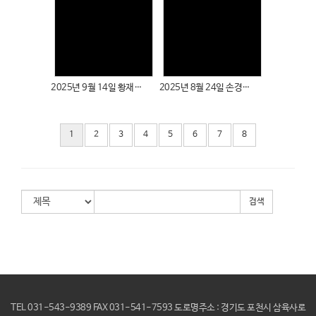
Views
Views
2025년 9월 14일 황재혁 성도님
2025년 8월 24일 손경미 성도님
1
2
3
4
5
6
7
8
검색
TEL 031-543-9389 FAX 031-541-7593 도로명주소 : 경기도 포천시 삼육사로