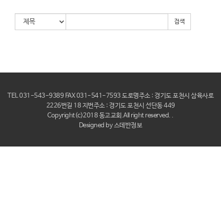
검색
TEL 031-543-9389 FAX 031-541-7593 도로명주소 : 경기도 포천시 삼육사로
2226번길 18 지번주소 : 경기도 포천시 선단동 449
Copyright(c)2018 동고교회.AII right reserved. .
Designed by
스데반정보