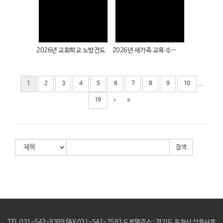
Views
Views
2026년 교회학교 노방전도
2026년 새가족 교육 수료식(상반기)
...
1
2
3
4
5
6
7
8
9
10
19
검색
TEL 031-543-9389 FAX 031-541-7593 도로명주소 : 경기도 포천시 삼육사로