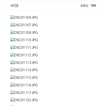
차민준
조회수
194